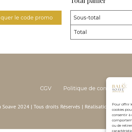
Total panier
iquer le code promo
Sous-total
Total
CGV
Politique de confidentiali
Pour offrir 
 Soave 2024 | Tous droits Réservés | Réalisation :
Osez-Per
cookies pour
consentir à 
comportement
ou de retire
caractéristi