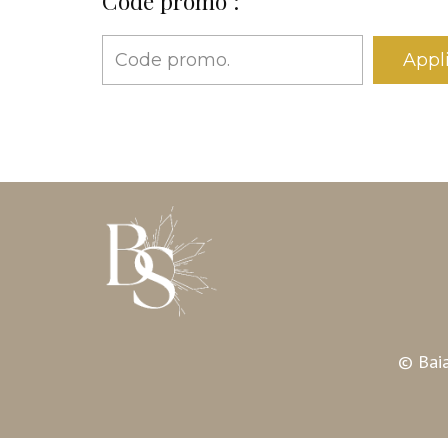
Code promo :
Appl
© Baia